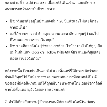
กลางบ้านที่ว่างเปล่าของเธอ เมื่อแฮร์รี่เดินเข้ามาและเกิดการ
สนทนาระหว่างเขากับป้าของเขา:
ป้า: “ฉันอาศัยอยู่ในบ้านหลังนี้มา 20 ปีแล้วและไม่เคยคิดจะ
จากมันไป “
แฮรี่:”พวกเขาจะทำร้ายคุณ หากพวกเขาคิดว่าคุณรู้ว่าผมไป
ที่ไหนและพวกเขาจะไม่หยุด”
ป้า: “เธอคิดว่าฉันไม่รู้ว่าพวกเขาทำอะไรบ้าง เธอไม่ได้สูญเสีย
แม่ในคืนนั้นที่ Godric’s Hollow เพียงคนเดียว ฉันเองก็สูญเสีย
น้องสาวของฉันด้วย”
หลังจากนั้น Petunia เดินจากไป และทิ้งแฮร์รี่ให้ตระหนักว่าเธอ
กำลังไว้ทุกข์ให้กับน้องสาวของเธอเช่นกัน บางทีทัศนคติที่ไม่ดี
ของเธอที่มีต่อสิ่งเวทมนต์ได้ถูกอธิบายบางส่วนโดยเธอเชื่อว่าลิลลี่
จากไปตั้งแต่อายุยังน้อยเพราะเวทมนตร์
7. คำใบ้เกี่ยวกับความรู้สึกของรอนมีต่อเฮอร์ไมโอนี่ใน Harry