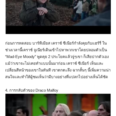
ก่อนการทดสอบ บาร์ทีเมียส เคราช์ ซีเนียร์กำลังคุยกับแฮร์รี่ ใน
ช่วงเวลานี้เคราช์ จูเนียร์เดินเข้าไปหาพวกเขาโดยปลอมตัวเป็น
“Mad-Eye Moody” พูดคุย 2 ประโยคแล้วจู่ๆเขา ก็เลียปากตัวเอง
แม้ว่าเขาจะไม่เคยทำแบบนั้นมาก่อน เคราช์ ซีเนียร์ เห็นและ
เปลี่ยนสีหน้าของเขาในทันที เขาตกตะลึง ฉากสั้นๆ นี้เพิ่มความน่า
สนใจและทำให้ผู้ชมเห็นว่ามีบางอย่างที่แปลกไปอย่างเห็นได้ชัด
4. การกลับตัวของ Draco Malfoy