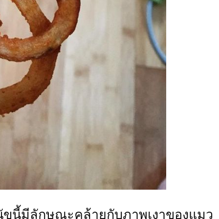
ัขนี้มีลักษณะคล้ายกับภาพเงาของแมว