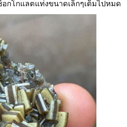
กองช็อกโกแลตแท่งขนาดเล็กๆเต็มไปหมด