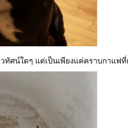
ทิวทัศน์ใดๆ แต่เป็นเพียงแค่คราบกาแฟที