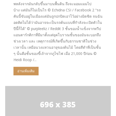
พหลังจากมันกลับขึ้นมาบนพื้นดิน ถึงจะมอมแมมไป
บ้าง แต่มันก็ไม่เป็นไร © Echidna CSI / Facebook 2 “รถ
คันนี้ขับอยู่ในเมืองแต่มันถูกปกปิดเอาไว้อย่างมิดชิด จนฉัน
อดคิดไม่ได้ว่ามันอาจจะเป็นรถต้นแบบที่กำลังจะเปิดตัวใน
ปีนี้ก็ได้” © purpleeliz / Reddit 3 ชั้นของน้ำแข็งจากทวีป
แอนตาร์กติกาที่มีมาตั้งแต่ยุคโบราณชั้นของมันจะบอกถึง
ช่วงเวลา และ เหตุการณ์ที่เกิดขึ้นกับธรรมชาติในช่วง
เวลานั้น เหมือนวงแหวนอายุของต้นไม้ โดยสีดำที่เป็นชั้น
ๆ นั้นคือชั้นของขี้เถ้าจากภูไขไฟ เมื่อ 21,000 ปีก่อน ©
Heidi Roop /...
อ่านเพิ่มเติม