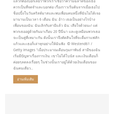
แล้วก็ต้องบอกเลยว่าพวกเราเชื่อว่าความฉลาดของเธอ
ควรเป็นที่จดจำและบอกต่อ เรื่องราวเริ่มต้นจากเมื่อเธอไป
ช็อปปิ้งในวันคริสต์มาสและพบเพื่อนคนหนึ่งที่ฉันไม่ได้เจอ
มานานเป็นเวลา 6 เดือน ฉัน: อ้าว เธอเป็นอย่างไรบ้าง
เพื่อนของฉัน: ฉันเลิกกับสามีแล้ว ฉัน: เสียใจด้วยนะ! แต่
พวกเธออยู่ด้วยกันมาเกือบ 20 ปีนี่นา และดูเหมือนพวกเธอ
จะเป็นคู่ที่เหมาะกัน ดังนั้นเราจึงตัดสินใจที่จะดื่มกาแฟสัก
แก้วและเธอก็เล่าทุกอย่างให้ฉันฟัง © Westend61 /
Getty Images “เมื่อประมาณเดือนกุมภาพันธ์ สามีของฉัน
เริ่มมีปัญหาเรื่องการเงิน: เขาไม่ได้โบนัส และเงินเดือนก็
ค่อยๆลดลงเรื่อยๆ ในช่วงนั้นเราอยู่ได้ด้วยเงินเดือนของ
ฉันคนเดียว...
อ่านเพิ่มเติม