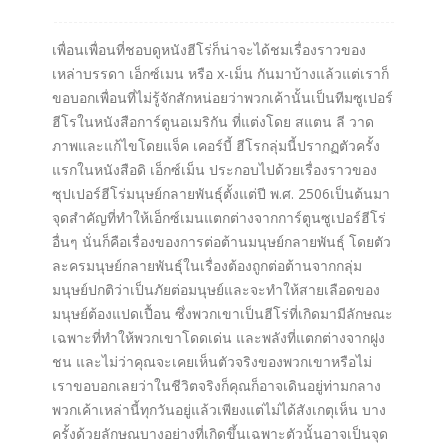
เพื่อนเพื่อนที่ชอบดูหนังฮีโร่ก็น่าจะได้ชมเรื่องราวของ
เหล่าบรรดา เอ็กซ์เมน หรือ x-เม็น กันมาบ้างแล้วแต่เราก็
ขอบอกเพื่อนที่ไม่รู้จักสักหน่อยว่าพวกเค้านั้นเป็นทีมซูเปอร์
ฮีโรในหนังสือการ์ตูนอเมริกัน ที่แต่งโดย สแตน ลี วาด
ภาพและแก้ไขโดยแจ็ค เคอร์บี้ ฮีโรกลุ่มนี้ปรากฏตัวครั้ง
แรกในหนังสือดิ เอ็กซ์เม็น ประกอบไปด้วยเรื่องราวของ
ซุปเปอร์ฮีโร่มนุษย์กลายพันธุ์ตั้งแต่ปี พ.ศ. 2506เป็นต้นมา
จุดสำคัญที่ทำให้เอ็กซ์เมนแตกต่างจากการ์ตูนซูเปอร์ฮีโร่
อื่นๆ นั่นก็คือเรื่องของการต่อต้านมนุษย์กลายพันธุ์ โดยตัว
ละครมนุษย์กลายพันธุ์ในเรื่องต้องถูกต่อต้านจากกลุ่ม
มนุษย์ปกติว่าเป็นภัยต่อมนุษย์และจะทำให้สายเลือดของ
มนุษย์ต้องแปดเปื้อน ซึ่งพวกเขาเป็นฮีโร่ที่เกิดมามีลักษณะ
เฉพาะที่ทำให้พวกเขาโดดเด่น และพลังที่แตกต่างจากฝูง
ชน และไม่ว่าคุณจะเคยเห็นตัวจริงของพวกเขาหรือไม่
เราขอบอกเลยว่าในชีวิตจริงก็คุณก็อาจเดินอยู่ท่ามกลาง
พวกเค้าเหล่านี้ทุกวันอยู่แล้วเพียงแต่ไม่ได้สังเกตุเห็น บาง
ครั้งด้วยลักษณบางอย่างที่เกิดขึ้นเฉพาะตัวนั้นอาจเป็นจุด