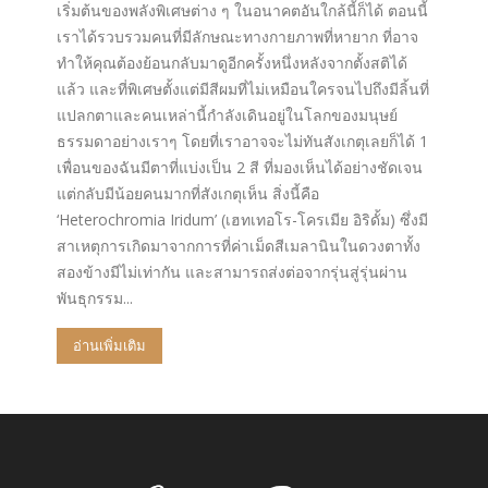
เริ่มต้นของพลังพิเศษต่าง ๆ ในอนาคตอันใกล้นี้ก็ได้ ตอนนี้
เราได้รวบรวมคนที่มีลักษณะทางกายภาพที่หายาก ที่อาจ
ทำให้คุณต้องย้อนกลับมาดูอีกครั้งหนึ่งหลังจากตั้งสติได้
แล้ว และที่พิเศษตั้งแต่มีสีผมที่ไม่เหมือนใครจนไปถึงมีลิ้นที่
แปลกตาและคนเหล่านี้กำลังเดินอยู่ในโลกของมนุษย์
ธรรมดาอย่างเราๆ โดยที่เราอาจจะไม่ทันสังเกตุเลยก็ได้ 1
เพื่อนของฉันมีตาที่แบ่งเป็น 2 สี ที่มองเห็นได้อย่างชัดเจน
แต่กลับมีน้อยคนมากที่สังเกตุเห็น สิ่งนี้คือ
‘Heterochromia Iridum’ (เฮทเทอโร-โครเมีย อิริดั้ม) ซึ่งมี
สาเหตุการเกิดมาจากการที่ค่าเม็ดสีเมลานินในดวงตาทั้ง
สองข้างมีไม่เท่ากัน และสามารถส่งต่อจากรุ่นสู่รุ่นผ่าน
พันธุกรรม...
อ่านเพิ่มเติม