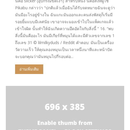
นี่คือ slicker (อุปกรณ์ขัดเงา) สำหรับหนัง นี่คือสิ่งที่ผู้ใช้
Pikabu กล่าวว่า “ปกติแล้วเมื่อฉันได้รับจดหมายฉันจะดูว่า
มันมีอะไรอยู่ข้างใน ฉันแกะมันออกและคนส่งพัสดุก็เริ่มมี
รอยยิ้มแบบมีเลศนัย เขาอาจจะมองเข้าไปในแพ็คเกจแล้ว
เข้าใจผิด นั้นทำให้ฉันเกิดความอึดอัดใจกับสิ่งนี้ ” 16. “พบ
สิ่งนี้มันคืออะไร มันมีเกียร์ที่หมุนได้และมีตัวเลขจากเลข 1
ถึงเลข 31 © lilmilkyduds / Reddit คำตอบ: มันเป็นเครื่อง
วัดวามเร็ว ให้คุณลองหมุนเป็นเวลาหนึ่งนาทีและหน้าปัด
จะบอกคุณว่ามันหมุนไปกี่รอบต่อ...
อ่านเพิ่มเติม