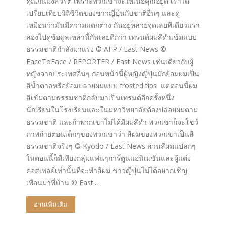
คุณกินมังสวิรัติ เพราะพวกเขาจะให้เนื้อคุณอยู่ดี เราได้
เปรียบเทียบวิถีชีวิตของชาวญี่ปุ่นกับชาติอื่นๆ และดู
เหมือนว่ามันมีความแตกต่าง กันอยู่หลายจุดเลยทีเดียวแรา
ลองไปดูข้อมูลเหล่านี้กันเลยดีกว่า เทรนด์ผมสีดำเข้มแบบ
ธรรมชาติกำลังมาแรง © AFP / East News ©
FaceToFace / REPORTER / East News เช่นเดียวกับผู้
หญิงจากประเทศอื่นๆ ก่อนหน้านี้ผู้หญิงญี่ปุ่นมักย้อมผมเป็น
สีน้ำตาลหรือย้อมปลายผมแบบ frosted tips แต่ตอนนี้ผม
สีเข้มตามธรรมชาติกลับมาเป็นเทรนด์อีกครั้งหนึ่ง
นักเรียนในโรงเรียนและในมหาวิทยาลัยต้องปล่อยผมตาม
ธรรมชาติ และถ้าพวกเขาไม่ได้มีผมสีดำ พวกเขาก็จะโชว์
ภาพถ่ายตอนเด็กๆของพวกเขาว่า สีผมของพวกเขาเป็นสี
ธรรมชาติจริงๆ © Kyodo / East News ส่วนสีผมแปลกๆ
ในตอนนี้ก็มีเพียงกลุ่มแฟนๆการ์ตูนแอนิเมชันและผู้แต่ง
คอสเพลย์เท่านั้นที่จะทำสีผม ชาวญี่ปุ่นไม่ได้อยากเชิญ
เพื่อนมาที่บ้าน © East...
อ่านเพิ่มเติม