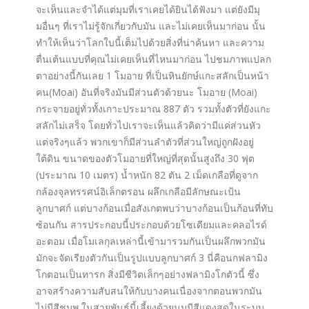
จะเห็นและจำได้แต่มุมที่เราเคยได้ยินได้ฟังมา แต่ยังมีมุ
มอื่นๆ ที่เราไม่รู้จักเกี่ยวกับมัน และไม่เคยเห็นมาก่อน นั้น
ทำให้เห็นว่าโลกใบนี้เต็มไปด้วยสิ่งที่น่าค้นหา และความ
ตื่นเต้นแบบที่คุณไม่เคยเห็นที่ไหนมาก่อน ไปชมภาพแปลก
ตาอย่างนี้กันเลย 1 โมอาย ที่เป็นหินยักษ์แกะสลักเป็นหน้า
คน(Moai) อันที่จริงมันมีส่วนตัวด้วยนะ โมอาย (Moai)
กระจายอยู่ทั่วทั้งเกาะประมาณ 887 ตัว รวมทั้งตัวที่ยังแกะ
สลักไม่เสร็จ โดยทั่วไปเราจะเห็นแล้วคิดว่ามีแค่ส่วนหัว
แต่จริงๆแล้ว พวกเขาก็มีส่วนลำตัวที่ส่วนใหญ่ถูกฝังอยู่
ใต้ดิน ขนาดของตัวโมอายที่ใหญ่ที่สุดนั้นสูงถึง 30 ฟุต
(ประมาณ 10 เมตร) น้ำหนัก 82 ตัน 2 เม็ดเกลือที่ดูจาก
กล้องจุลทรรศน์อิเล็กตรอน ผลึกเกลือมีลักษณะเป้น
ลูกบาศก์ แต่บางก้อนเมื่อสังเกตพบว่าบางก้อนเป็นก้อนที่ทับ
ซ้อนกัน สารประกอบนี้ประกอบด้วยโซเดียมและคลอไรด์
อะตอม เมื่อโมเลกุลเหล่านี้เข้ามารวมกันเป็นผลึกพวกมัน
มักจะจัดเรียงตัวกันเป็นรูปแบบลูกบาศก์ 3 นี่คือนกฟลามิง
โกตอนเป็นทารก สิ่งมีชีวิตเล็กๆอย่างฟลามิงโกตัวนี้ ซึ่ง
อาจสร้างความสับสนให้กับบางคนเนื่องจากตอนพวกมัน
ไม่มีสีชมพู ในสายพันธุ์นี้เลี้ยงด้วยนมมีสีแดงสดในระบบ