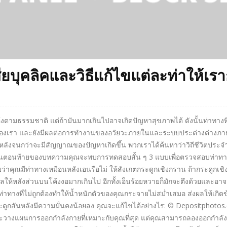
สียบุคลิคและวิธีแก้ไขแต่ละท่าให้เรา
ตามธรรมชาติ แต่ถ้ามันมากเกินไปอาจเกิดปัญหาสุขภาพได้ ดังนั้นท่าทางที่
าพของเรา และยังมีผลต่อการทำงานของอวัยวะภายในและระบบประต่างต่างภาย
ที่หลังจนกว่าจะมีสัญญาณของปัญหาเกิดขึ้น พวกเราได้ค้นหาว่าวิถีชีวิตประจำ
ึ้น ในตอนท้ายของบทความคุณจะพบการทดสอบสั้น ๆ 3 แบบเพื่อตรวจสอบท่าทา
คุณมีท่าทางเหมือนหลังเอนรือไม่ ให้สังเกตกระดูกเชิงกราน ถ้ากระดูกเช
ห้หลังส่วนบนโค้งงอมากเกินไป อีกทั้งเอ็นร้อยหวายก็มักจะตึงด้วยและอาจ
่าทางที่ไม่ถูกต้องทำให้น้ำหนักตัวของคุณกระจายไม่สม่ำเสมอ ส่งผลให้เกิดข
ระดูกสันหลังมีความมั่นคงน้อยลง คุณจะแก้ไขได้อย่างไร: © Depositphot
ละวางแผนการออกกำลังกายที่เหมาะกับคุณที่สุด แต่คุณสามารถลองออกกำลัง