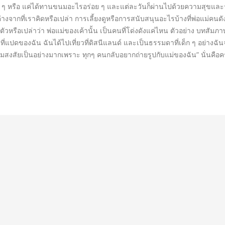
ๆ หรือ แค่ได้ทานขนมอะไรอร่อย ๆ และแต่ละวันก็ผ่านไปด้วยความสุขและรอยย
างจากที่เราคิดหรือเปล่า การเลี้ยงดูหรือการสนับสนุนอะไรบ้างที่พ่อแม่คนดัง
้ตัวหรือเปล่าว่า พ่อแม่ของเค้านั้น เป็นคนที่โด่งดังแค่ไหน ตัวอย่าง บทสัม
ิดปีที่แปดของฉัน ฉันได้ไปเที่ยวที่ดิสนีแลนด์ และเป็นธรรมดาที่เด็ก ๆ อย่างฉ
วามสงสัยเป็นอย่างมากเพราะ ทุกๆ คนกลับอยากถ่ายรูปกับแม่ของฉัน” นั่นคือครั้ง