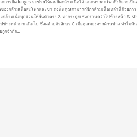
และการยืด lunges จะช่วยให้คุณยืดกล้ามเนื้อได้ และหากสะโพกตึงก็อาจเป็นส
ของกล้ามเนื้อสะโพกและขา ดังนั้นคุณสามารถฝึกกล้ามเนื้อเหล่านี้ด้วยการ
็งกล้ามเนื้อทุกส่วนให้ยืนตัวตรง 2. ท่ากระดูกเชิงกรานคว่ำไปข้างหน้า © shu
างหน้ามากเกินไป ซึ่งคล้ายตัวอักษร C เมื่อคุณมองจากด้านข้าง ทำไมมันไม
ถูกจำกัด...