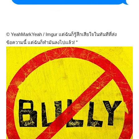
© YeahMarkYeah / Imgur แต่ฉันก็รู้สึกเสียใจในทันทีที่ส่ง
ข้อความนี้ แต่ฉันก็ทำมันลงไปแล้ว! ”