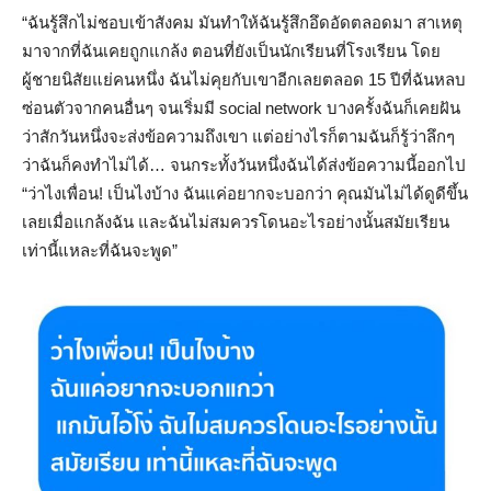
“ฉันรู้สึกไม่ชอบเข้าสังคม มันทำให้ฉันรู้สึกอึดอัดตลอดมา สาเหตุ
มาจากที่ฉันเคยถูกแกล้ง ตอนที่ยังเป็นนักเรียนที่โรงเรียน โดย
ผู้ชายนิสัยแย่คนหนึ่ง ฉันไม่คุยกับเขาอีกเลยตลอด 15 ปีที่ฉันหลบ
ซ่อนตัวจากคนอื่นๆ จนเริ่มมี social network บางครั้งฉันก็เคยฝัน
ว่าสักวันหนึ่งจะส่งข้อความถึงเขา แต่อย่างไรก็ตามฉันก็รู้ว่าลึกๆ
ว่าฉันก็คงทำไม่ได้… จนกระทั้งวันหนึ่งฉันได้ส่งข้อความนี้ออกไป
“ว่าไงเพื่อน! เป็นไงบ้าง ฉันแค่อยากจะบอกว่า คุณมันไม่ได้ดูดีขึ้น
เลยเมื่อแกล้งฉัน และฉันไม่สมควรโดนอะไรอย่างนั้นสมัยเรียน
เท่านี้แหละที่ฉันจะพูด”