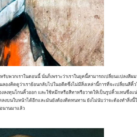
หรับพวกเราในตอนนี้ นั่นก็เพราะว่าเราในยุคนี้สามารถเปลี่ยนแปลงสีผมห
อนลองคิดดูว่าเราย้อนกลับไปในอดีตซึ่งไม่มีสิ่งเหล่านี้การที่จะเปลี่ยนสีค
องลงทุนโกนคิ้วออก และใช้หมึกหรือสีทาหรือวาดให้เป็นรูปคิ้วแทนซึ่งแน่น
บนใบหน้าได้อีกและมันยังต้องติดทนทาน ยังไม่นับว่าจะต้องทำสิ่งนี้ให้ท
ื่อนานมาแล้ว