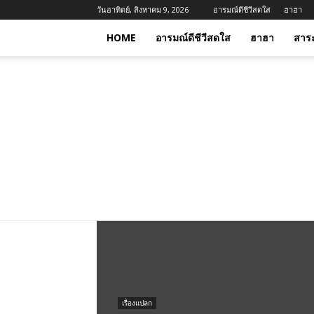
วันอาทิตย์, สิงหาคม 9, 2026
อารมณ์ดีชีวีสดใส
ฮาฮา
HOME
อารมณ์ดีชีวีสดใส
ฮาฮา
สาร
เรื่องแปลก