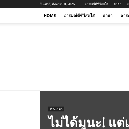
วันเสาร์, สิงหาคม 8, 2026
อารมณ์ดีชีวีสดใส
ฮาฮา
ส
HOME
อารมณ์ดีชีวีสดใส
ฮาฮา
สาร
เรื่องแปลก
ไม่ได้มูนะ! แต