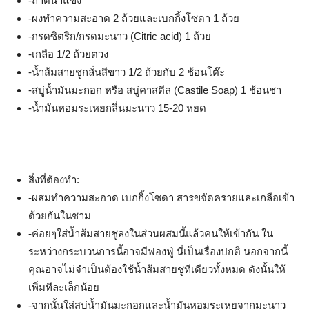
-ถาดน้ำแข็ง
-ผงทำความสะอาด 2 ถ้วยและเบกกิ้งโซดา 1 ถ้วย
-กรดซิตริก/กรดมะนาว (Citric acid) 1 ถ้วย
-เกลือ 1/2 ถ้วยตวง
-น้ำส้มสายชูกลั่นสีขาว 1/2 ถ้วยกับ 2 ช้อนโต๊ะ
-สบู่น้ำมันมะกอก หรือ สบู่คาสตีล (Castile Soap) 1 ช้อนชา
-น้ำมันหอมระเหยกลิ่นมะนาว 15-20 หยด
สิ่งที่ต้องทำ:
-ผสมทำความสะอาด เบกกิ้งโซดา สารขจัดครายและเกลือเข้า
ด้วยกันในชาม
-ค่อยๆใส่น้ำส้มสายชูลงในส่วนผสมนี้แล้วคนให้เข้ากัน ใน
ระหว่างกระบวนการนี้อาจมีฟองฟู่ นี่เป็นเรื่องปกติ นอกจากนี้
คุณอาจไม่จำเป็นต้องใช้น้ำส้มสายชูทีเดียวทั้งหมด ดังนั้นให้
เพิ่มทีละเล็กน้อย
-จากนั้นใส่สบู่น้ำมันมะกอกและน้ำมันหอมระเหยจากมะนาว