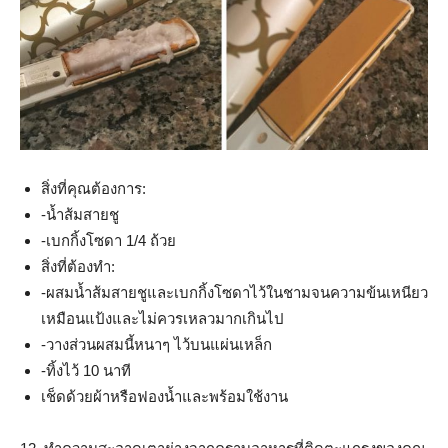
สิ่งที่คุณต้องการ:
-น้ำส้มสายชู
-เบกกิ้งโซดา 1/4 ถ้วย
สิ่งที่ต้องทำ:
-ผสมน้ำส้มสายชูและเบกกิ้งโซดาไว้ในชามจนความข้นเหนียว
เหมือนแป้งและไม่ควรเหลวมากเกินไป
-วางส่วนผสมนี้หนาๆ ไว้บนแผ่นเหล็ก
-ทิ้งไว้ 10 นาที
เช็ดด้วยผ้าหรือฟองน้ำและพร้อมใช้งาน