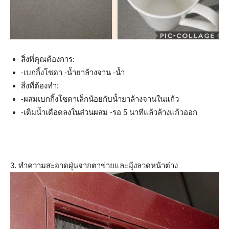
สิ่งที่คุณต้องการ:
-เบกกิ้งโซดา -น้ำยาล้างจาน -น้ำ
สิ่งที่ต้องทำ:
-ผสมเบกกิ้งโซดาเล็กน้อยกับน้ำยาล้างจานในแก้ว
-เติมน้ำเดือดลงในส่วนผสม -รอ 5 นาทีแล้วล้างแก้วออก
3. ทำความสะอาดฝุ่นจากตาข่ายและมุ้งลวดหน้าต่าง