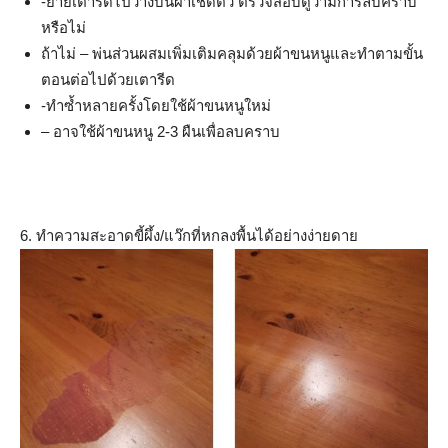
-ย้ายเตารีดไปวางบนผ้าเช็ดตัว ตรวจสอบดูว่ามีการลบคราบ
หรือไม่
ถ้าไม่ – พ่นส่วนผสมเพิ่มเติมคลุมด้วยผ้าขนหนูและทำตามขั้น
ตอนต่อไปด้วยเตารีด
-ทำซ้ำหลายครั้งโดยใช้ผ้าขนหนูใหม่
– อาจใช้ผ้าขนหนู 2-3 ผืนเพื่อลบคราบ
6. ทำความสะอาดขี้ผึ้ง/แว๊กที่หกลงพื้นได้อย่างง่ายดาย