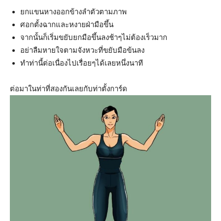
ยกแขนหางออกข้างลำตัวตามภาพ
ศอกตั้งฉากและหงายฝ่ามือขึ้น
จากนั้นก็เริ่มขยับยกมือขึ้นลงช้าๆไม่ต้องเร็วมาก
อย่าลืมหายใจตามจังหวะที่ขยับมือข้นลง
ทำท่านี้ต่อเนื่องไปเรื่อยๆได้เลยหนึ่งนาที
ต่อมาในท่าที่สองกันเลยกับท่าตั้งการ์ด