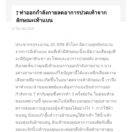
7 ท่าออกกำลังกายลดอาการปวดเท้าจาก
ลักษณะเท้าแบน
27 มีนาคม 2020
ประชากรประมาณ 20-30% ทั่วโลก​ มีความทุกข์ทรมาน
จากการมีเท้าแบน คนที่เท้ามีลักษณะนี้จะมีความเสี่ยงสูงที่
จะมีปัญหาหัวเข่า​ สะโพกและอาการปวดหลัง หากคุณ
สังเกตเห็นว่าคุณมีเท้าแบนการออกกำลังกายง่าย ๆ บาง
อย่างสามารถช่วยคุณแก้ไขปัญหานี้ได้และหลีกเลี่ยงความ
เสียหายที่อาจจะเกิดขึ้นในอนาคตจากเท้าลักษณะ​นี้ เราจึง
หาคำแนะนำของแพทย์และต้องการแบ่งปันท่าการออก
กำลังกาย 7 ท่ากับคุณซึ่งควรทำ 3 ครั้งต่อวัน ในตอนท้าย
ของบทความนี้​ คุณจะพบโบนัสที่จะบอกคุณว่าคุณสามารถ
ตรวจสอบความสูงของอุ้งเท้าคุณได้อย่างไร 1. การใช้ผ้า
ขนหนู นั่งบนเก้าอี้แล้ววางผ้าขนหนูใต้ฝ่าเท้า ใช้นิ้วเท้า
ของคุณจับผ้าขนหนู ส้นเท้าของคุณควรวางลงติดกับพื้น
งอและจิกนิ้วเท้าของคุณและค่อยๆดึงผ้าเช็ดตัวมาหาคุณ