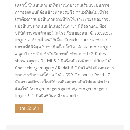
เหล่านี้ นั่นเป็นสาเหตุที่ชาวเน็ตบางคนเริ่มแบ่งปันภาพ
การออกแบบที่ค่อนข้างน่าสงสัยซึ่งเราเองก็ยังไม่เข้าใจ
เราต้องการแบ่งปันภาพถ่ายที่ทำให้เรางงงวยจนอยากจะ
แบ่งปันกับทุกคนบนอินเทอร์เน็ต 1. “ นี่คือลักษณะห้อง
ปฏิบัติการคอมพิวเตอร์ในโรงเรียนของฉัน” © stevstot /
Imgur 2. ทำเหล็กดัดไว้เพื่อ? © Nick_1942 / Reddit 3. “
สถานที่ที่ดีที่สุดในการติดตั้งปลั๊กไฟ” © Matmo / Imgur
4.ดูยังไงเราก็ไม่เข้าใจกับภาพนี้ ช่วยแนะนำที © the-
xbox-player / Reddit 5. “ มีครึ่งหนึ่งยังดีกว่าไม่มีเลย” ©
Cheeseburgernugety / Reddit 6. “ บันไดที่ไม่มีเหตุผลว่า
พวกเขาทำอย่างนี้ทำไม” © USSR_Octopus / Reddit 7. “
มันอาจจะมีกระเบื้องสีดำเหลืออยู่มากเกินไปและจำเป็น
ต้องใช้” © rogerdodgerrogerdodgerrogerdodger /
Imgur 8. “ เปิดผิดชีวิตเปลี่ยนเลยจริง...
อ่านเพิ่มเติม