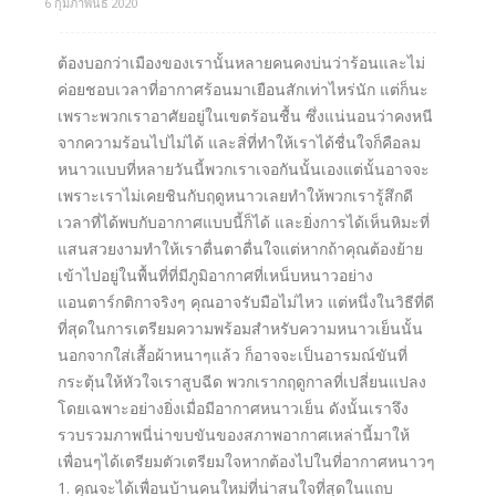
6 กุมภาพันธ์ 2020
ต้องบอกว่าเมืองของเรานั้นหลายคนคงบ่นว่าร้อนและไม่
ค่อยชอบเวลาที่อากาศร้อนมาเยือนสักเท่าไหร่นัก แต่ก็นะ
เพราะพวกเราอาศัยอยู่ในเขตร้อนชื้น ซึ่งแน่นอนว่าคงหนี
จากความร้อนไปไม่ได้ และสิ่ที่ทำให้เราได้ชื่นใจก็คือลม
หนาวแบบที่หลายวันนี้พวกเราเจอกันนั้นเองแต่นั้นอาจจะ
เพราะเราไม่เคยชินกับฤดูหนาวเลยทำให้พวกเรารู้สึกดี
เวลาที่ได้พบกับอากาศแบบนี้ก็ได้ และยิ่งการได้เห็นหิมะที่
แสนสวยงามทำให้เราตื่นตาตื่นใจแต่หากถ้าคุณต้องย้าย
เข้าไปอยู่ในพื้นที่ที่มีภูมิอากาศที่เหน็บหนาวอย่าง
แอนตาร์กติกาจริงๆ คุณอาจรับมือไม่ไหว แต่หนึ่งในวิธีที่ดี
ที่สุดในการเตรียมความพร้อมสำหรับความหนาวเย็นนั้น
นอกจากใส่เสื้อผ้าหนาๆแล้ว ก็อาจจะเป็นอารมณ์ขันที่
กระตุ้นให้หัวใจเราสูบฉีด พวกเรากฤดูกาลที่เปลี่ยนแปลง
โดยเฉพาะอย่างยิ่งเมื่อมีอากาศหนาวเย็น ดังนั้นเราจึง
รวบรวมภาพนี่น่าขบขันของสภาพอากาศเหล่านี้มาให้
เพื่อนๆได้เตรียมตัวเตรียมใจหากต้องไปในที่อากาศหนาวๆ
1. คุณจะได้เพื่อนบ้านคนใหม่ที่น่าสนใจที่สุดในแถบ