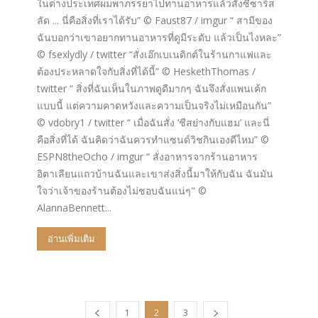
ในต่างประเทศผมพาภรรยาไปทานอาหารแล้วสั่งซีซาร์ส
ลัด ... นี่คือสิ่งที่เราได้รับ” © Faust87 / imgur “ สามีของ
ฉันบอกว่าเขาอยากทานอาหารที่ดูมีระดับ แล้วเป็นไงหละ”
© fsexlydly / twitter “สั่งเอ๊กเบเนดิกต์ในร้านกาแฟและ
ต้องประหลาดใจกับสิ่งที่ได้นี้” © HeskethThomas /
twitter “ สิ่งที่ฉันเห็นในภาพดูดีมากๆ ฉันจึงสั่งแพนเค้ก
แบบนี้ แต่ความคาดหวังและความเป็นจริงไม่เหมือนกัน”
© vdobry1 / twitter “ เมื่อฉันสั่ง ‘ชีสย่างกับแฮม’ และนี่
คือสิ่งที่ได้ ฉันคิดว่าฉันควรทำแซนด์วิชกินเองดีไหม” ©
ESPN8theOcho / imgur “ สั่งอาหารจากร้านอาหาร
อิตาเลียนแถวบ้านฉันและเขาส่งสิ่งนี้มาให้กับฉัน ฉันมัน
ใจว่าเจ้าของร้านต้องไม่ชอบฉันแน่ๆ" ©
AlannaBennett...
อ่านเพิ่มเติม
1
2
3