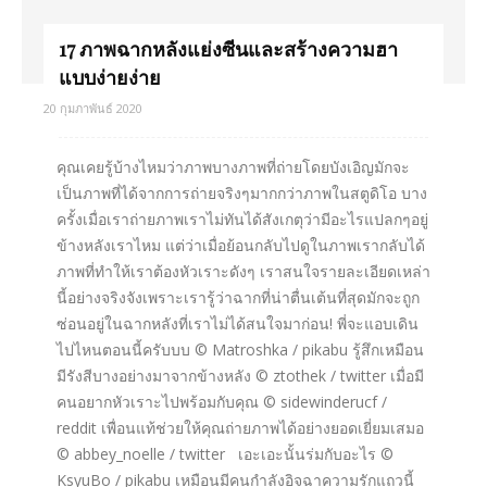
17 ภาพฉากหลังแย่งซีนและสร้างความฮา
แบบง่ายง่าย
20 กุมภาพันธ์ 2020
คุณเคยรู้บ้างไหมว่าภาพบางภาพที่ถ่ายโดยบังเอิญมักจะ
เป็นภาพที่ได้จากการถ่ายจริงๆมากกว่าภาพในสตูดิโอ บาง
ครั้งเมื่อเราถ่ายภาพเราไม่ทันได้สังเกตุว่ามีอะไรแปลกๆอยู่
ข้างหลังเราไหม แต่ว่าเมื่อย้อนกลับไปดูในภาพเรากลับได้
ภาพที่ทำให้เราต้องหัวเราะดังๆ เราสนใจรายละเอียดเหล่า
นี้อย่างจริงจังเพราะเรารู้ว่าฉากที่น่าตื่นเต้นที่สุดมักจะถูก
ซ่อนอยู่ในฉากหลังที่เราไม่ได้สนใจมาก่อน! พี่จะแอบเดิน
ไปไหนตอนนี้ครับบบ © Matroshka / pikabu รู้สึกเหมือน
มีรังสีบางอย่างมาจากข้างหลัง © ztothek / twitter เมื่อมี
คนอยากหัวเราะไปพร้อมกับคุณ © sidewinderucf /
reddit เพื่อนแท้ช่วยให้คุณถ่ายภาพได้อย่างยอดเยี่ยมเสมอ
© abbey_noelle / twitter เอะเอะนั้นร่มกับอะไร ©
KsyuBo / pikabu เหมือนมีคนกำลังอิจฉาความรักแถวนี้