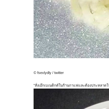
© fsexlydly / twitter
“สั่งเอ๊กเบเนดิกต์ในร้านกาแฟและต้องประหลาดใจกับ