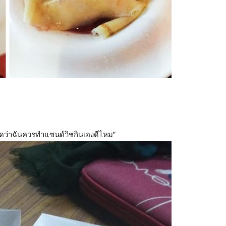
 ฉันคิดว่าฉันควรทำแซนด์วิชกินเองดีไหม”