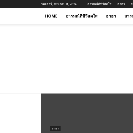
วันเสาร์, สิงหาคม 8, 2026
อารมณ์ดีชีวีสดใส
ฮาฮา
ส
HOME
อารมณ์ดีชีวีสดใส
ฮาฮา
สาร
ฮาฮา