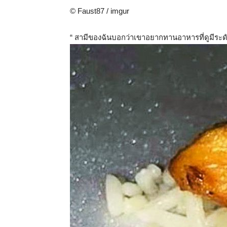
© Faust87 / imgur
“ สามีของฉันบอกว่าเขาอยากทานอาหารที่ดูมีระด