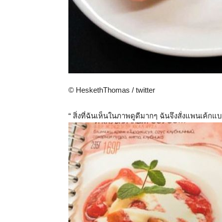
© HeskethThomas / twitter
“ สิ่งที่ฉันเห็นในภาพดูดีมากๆ ฉันจึงสั่งแพนเค้