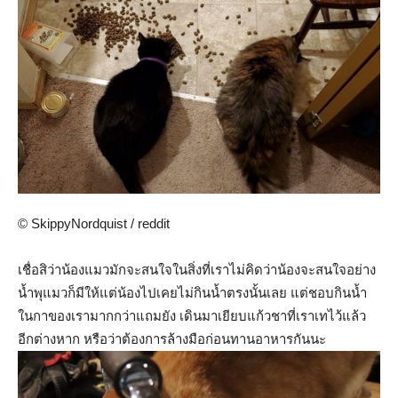
© SkippyNordquist / reddit
เชื่อสิว่าน้องแมวมักจะสนใจในสิ่งที่เราไม่คิดว่าน้องจะสนใจอย่าง
น้ำพุแมวก็มีให้แต่น้องไปเคยไม่กินน้ำตรงนั้นเลย แต่ชอบกินน้ำ
ในกาของเรามากกว่าแถมยัง เดินมาเยียบแก้วชาที่เราเทไว้แล้ว
อีกต่างหาก หรือว่าต้องการล้างมือก่อนทานอาหารกันนะ