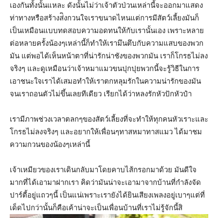
เองกันทั้งนั้นแหละ ดังนั้นไม่ว่าเจ้าตัวป่วนเหล่านี้จะออกมาแสดง
ท่าทางหรือสร้างส่ิงกวนใจเราขนาดไหนแต่การมีสัตว์เลี้ยงมันก็
เป็นเหมือนแบบทดสอบความอดทนให้กับเรานั้นเอง เพราะหลาย
ต่อหลายครั้งน้องๆเหล่านี้ก็ทำให้เรามึนตึบกับความแสบของพวก
มัน แต่พอได้เห็นหน้าตาที่น่ารักน่าชังของพวกมัน เราก็โกรธไม่ลง
จริงๆ และดูเหมือนว่าเจ้าหมาแมวขนปุกปุยพวกนี้จะรู้วิธีในการ
เอาชนะใจเราได้เสมอทำให้เราตกหลุมรักในความน่ารักของมัน
จนเราถอนตัวไม่ขึ้นเลยทีเดียว เรียกได้ว่าหลงรักหัวปักหัวปำ
เรามีภาพช่วงเวลาตลกๆของสัตว์เลี้ยงที่จะทำให้ทุกคนหัวเราะและ
โกรธไม่ลงจริงๆ และอยากให้เพื่อนๆทาสหมาทาสแมว ได้มาชม
ความกวนของน้องๆเหล่านี้
เจ้าเหมียวของเราเดินกลับมาโดยคาบไส้กรอกมาด้วย มันดีใจ
มากที่ได้เอามาฝากเรา คิดว่ามันน่าจะเอามาจากบ้านที่กำลังจัด
ปาร์ตี้อยู่แถวๆนี้ เป็นแน่เพราะเรายังได้ยินเสียงเพลงอยู่เบาๆแต่ที่
เด็ดไปกว่านั้นก็คือเค้าน่าจะเป็นเพื่อนบ้านที่เราไม่รู้จักนี้สิ