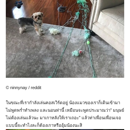
© ninnynay / reddit
ในขณะที่เรากำลังเล่นคอสเวิร์ดอยู่ น้องแมวของเราก็เดินเข้ามา
ไม่พูดพร่ำทำเพลง และนอนท่านี้ เหมือนจะพูดประมาณว่า” มนุษย์
ไม่ต้องเล่นแล้วนะ มาเกาหลังให้เราเถอะ” แล้วท่าเพื่อนเพื่อนเจอ
แบบนี้จะทำไงละก็ต้องเกาหรืออุ้มน้องนะสิ