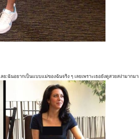
นไปเลย:ฉันอยากเป็นแบบแม่ของฉันจริง ๆ เลยเพราะเธอยังดูสวยสง่ามากม