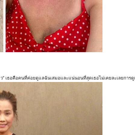
่อป่าว” เธอคือคนที่ค่อยดูแลฉันเสมอและแน่นอนที่สุดเธอไม่เคยละเลยการด