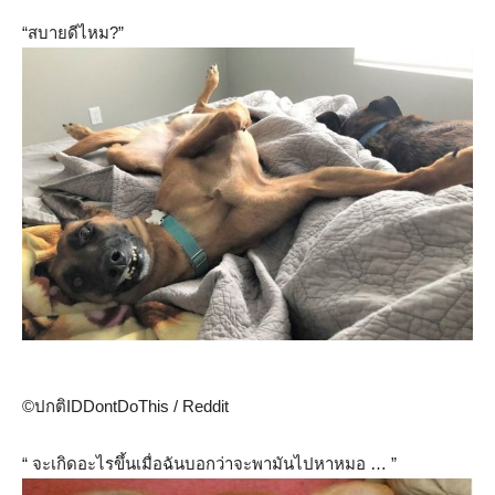
“สบายดีไหม?”
©ปกติIDDontDoThis / Reddit
“ จะเกิดอะไรขึ้นเมื่อฉันบอกว่าจะพามันไปหาหมอ … ”