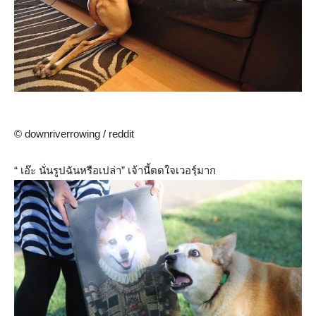
© downriverrowing / reddit
“ เอ๊ะ นั่นรูปฉันหรือเปล่า” เจ้านี้ตดใจเวอรฺ์มาก