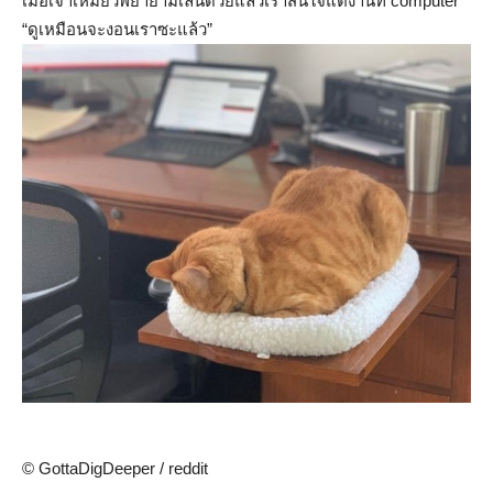
เมื่อเจ้าเหมียวพยายามเล่นด้วยแล้วเราสนใจแต่งานที่ computer
“ดูเหมือนจะงอนเราซะแล้ว”
© GottaDigDeeper / reddit