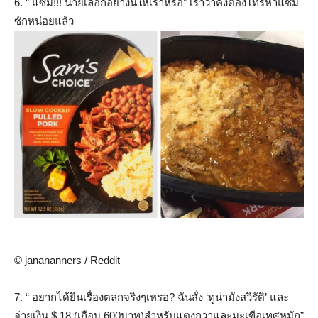
6. “ แซม!!! นายเลือกอย่างนี้ให้เราหรอ” เราว่าคงต้องโทรหาแซม
ซักหน่อยแล้ว
© janananners / Reddit
7. “ อยากได้ยินเรื่องตลกจริงๆเหรอ? ฉันสั่ง ‘ทูน่ามังสวิรัติ’ และ
จ่ายเงิน $ 18 (เกือบ 600บาท)สำหรับแตงกวาและมะเขือเทศหมัก”