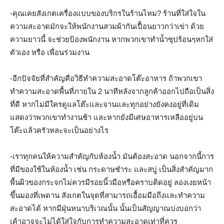
-คุณเคยสังเกตเครื่องแบบของบริกรในร้านไหม? ร้านที่ใส่ใจใน
ความสะอาดมักจะให้พนักงานสวมผ้ากันเปื้อนยาวกว่าเข่า ด้วย
ความยาวนี้ จะช่วยป้องพนักงาน หากพวกเขาทำน้ำซุปร้อนๆหกใส่
ตัวเอง หรือ เพื่อนร่วมงาน
-อีกปัจจัยที่สำคัญคือวิธีทำความสะอาดโต๊ะอาหาร ถ้าพวกเขา
ทำความสะอาดพื้นที่ภายใน 2 นาทีหลังจากลูกค้าออกไปถือเป็นสิ่ง
ที่ดี หากไม่มีใครดูแลโต๊ะและจานและทุกอย่างยังคงอยู่ที่เดิม
แสดงว่าพวกเขาทำงานช้า และหากยังมีเศษอาหารเหลืออยู่บน
โต๊ะแล้วครัวหละจะเป็นอย่างไร
-เราทุกคนให้ความสำคัญกับห้องน้ำ มันต้องสะอาด นอกจากนี้การ
ที่มีของใช้ในห้องน้ำ เช่น กระดาษชำระ และสบู่ เป็นสิ่งสำคัญมาก
พื้นผิวของกระจกไม่ควรมีรอยนิ้วมือหรือคราบติดอยู่ ลองเงยหน้า
ขึ้นมองที่เพดาน สังเกตในจุดที่สามารถเอื้อมมือถึงและทำความ
สะอาดได้ หากมีฝุ่นหนาบริเวณนั้น นั้นเป็นสัญญาณบ่งบอกว่า
เค้าอาจจะไม่ได้ใส่ใจกับการทำความสะอาดเท่าที่ควร