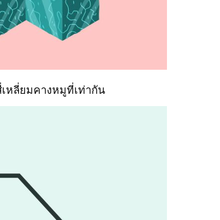
ี่เหลี่ยมคางหมูที่เท่ากัน