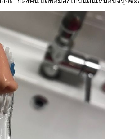
พื่อจะแปลงฟัน แต่พอมองไปมันดันเหมือนจมูกซะงั