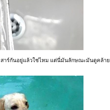
นเสาร์กันอยู่แล้วใช่ไหม แต่นี่มันลักษณะมันดูคล้า