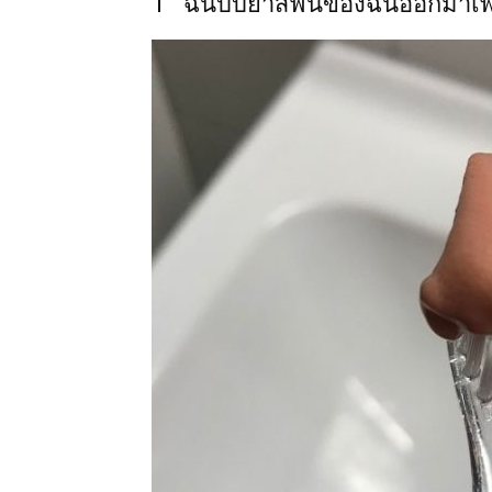
1 “ ฉันบีบยาสีฟันของฉันออกมาเ