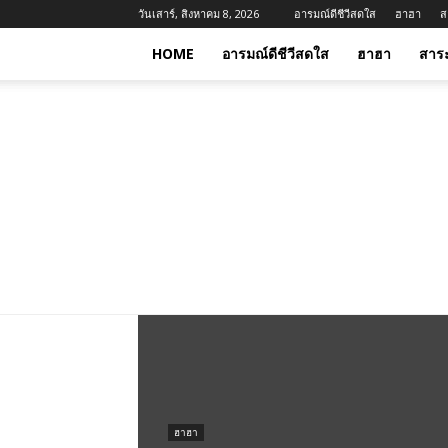
วันเสาร์, สิงหาคม 8, 2026
อารมณ์ดีชีวีสดใส
ฮาฮา
ส
HOME
อารมณ์ดีชีวีสดใส
ฮาฮา
สาร
ฮาฮา