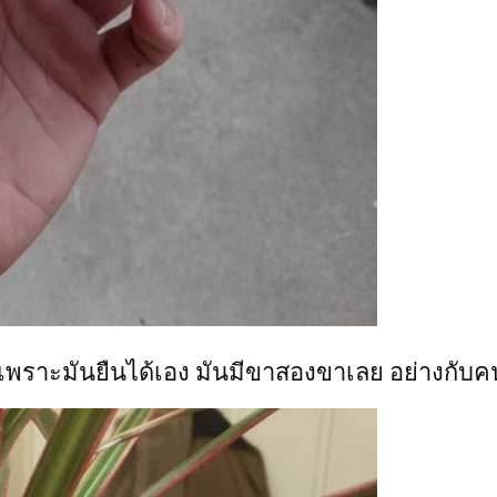
น เพราะมันยืนได้เอง มันมีขาสองขาเลย อย่างกับค